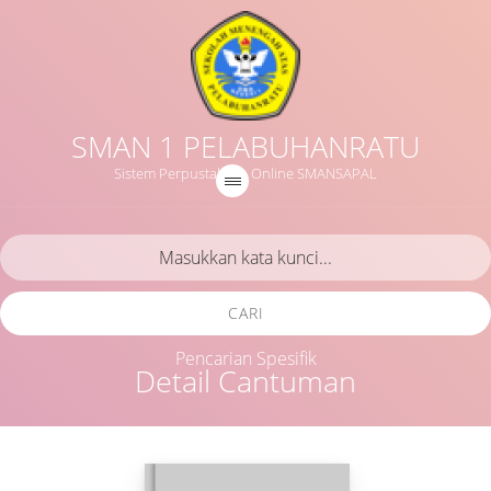
SMAN 1 PELABUHANRATU
Sistem Perpustakaan Online SMANSAPAL
CARI
Pencarian Spesifik
Detail Cantuman